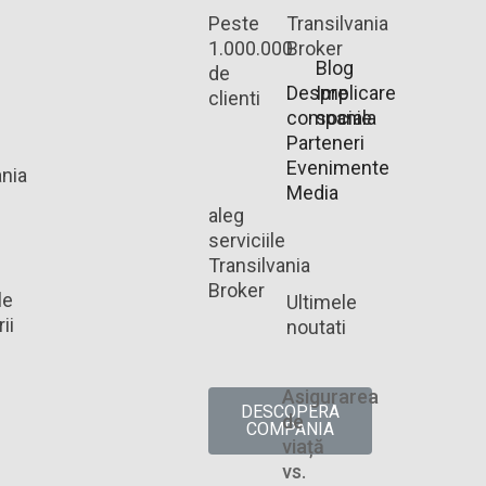
Peste
Transilvania
1.000.000
Broker
Blog
de
Despre
Implicare
clienti
companie
sociala
Parteneri
Evenimente
ania
Media
aleg
serviciile
Transilvania
Broker
le
Ultimele
ii
noutati
Asigurarea
DESCOPERA
de
COMPANIA
viață
vs.