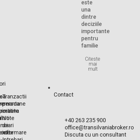
este
una
dintre
deciziile
importante
pentru
familie
Citeste
mai
mult
ori
Contact
e
rsa
Tranzactii
are
ernanta
persoane
r
porativa
initiate
r
listi
Note
+40 263 235 900
anciari
de
office@transilvaniabroker.ro
ente
oarte
informare
Discuta cu un consultant
-
Intrebari