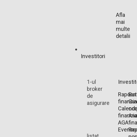
Afla
mai
multe
detalii
Investitori
1-ul
Investit
broker
Rapoart
Bu
de
financi
Guv
asigurare
Calenda
cor
financia
Ana
AGA
fin
Evenim
Rap
listat
non