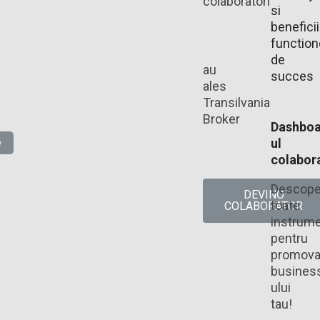
colaboratori
si
beneficii
functio
de
au
succes
ales
Transilvania
Broker​
Dashboa
e
ul
colabora
Descope
DEVINO
toate
COLABORATOR
instrume
pentru
promova
busines
ului
tau!