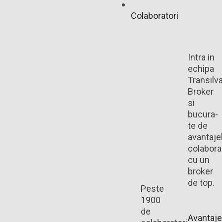
Colaboratori
Intra in
echipa
Transilv
Broker
si
bucura-
te de
avantaje
colaborar
cu un
broker
de top.
Peste
1900
de
Avantaje