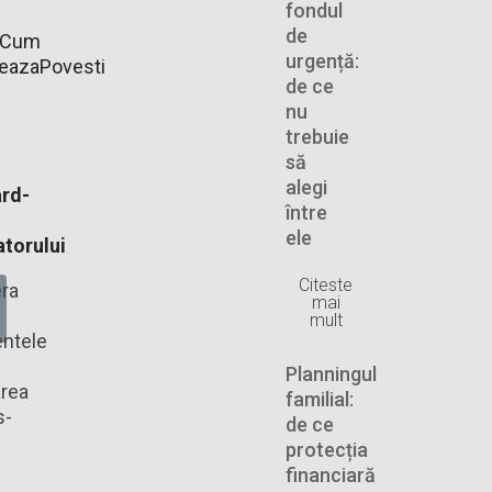
fondul
de
Cum
urgență:
neaza
Povesti
de ce
nu
trebuie
să
alegi
rd-
între
ele
torului
Citeste
ra
mai
mult
ntele
Planningul
rea
familial:
s-
de ce
protecția
financiară