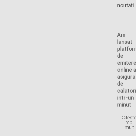
noutati
Am
lansat
platfo
de
emiter
online 
asigurar
de
calator
intr-un
minut
Citest
mai
mult