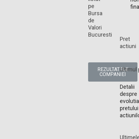
pe
fin
Bursa
de
Valori
Bucuresti
Pret
actiuni
Ultimul 
REZULTATELE
COMPANIEI
Detalii
despre
evolutia
pretului
actiunil
Ultimel