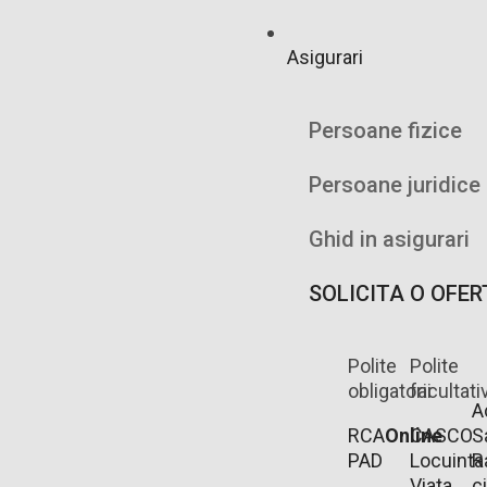
Asigurari
Persoane fizice
Persoane juridice
Ghid in asigurari
SOLICITA O OFER
Polite
Polite
obligatorii
facultati
A
RCA
Online
CASCO
S
PAD
Locuinta
R
Viata
ci