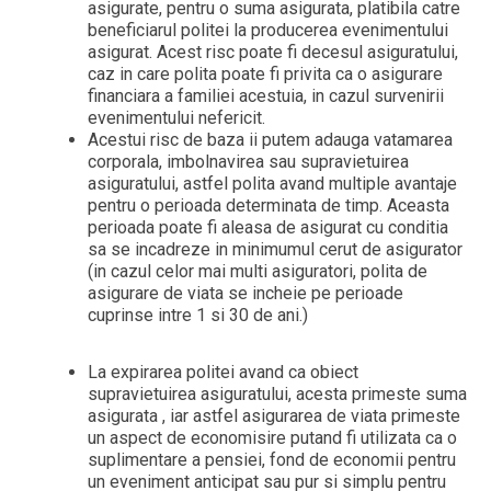
asigurate, pentru o suma asigurata, platibila catre
beneficiarul politei la producerea evenimentului
asigurat. Acest risc poate fi decesul asiguratului,
caz in care polita poate fi privita ca o asigurare
financiara a familiei acestuia, in cazul survenirii
evenimentului nefericit.
Acestui risc de baza ii putem adauga vatamarea
corporala, imbolnavirea sau supravietuirea
asiguratului, astfel polita avand multiple avantaje
pentru o perioada determinata de timp. Aceasta
perioada poate fi aleasa de asigurat cu conditia
sa se incadreze in minimumul cerut de asigurator
(in cazul celor mai multi asiguratori, polita de
asigurare de viata se incheie pe perioade
cuprinse intre 1 si 30 de ani.)
La expirarea politei avand ca obiect
supravietuirea asiguratului, acesta primeste suma
asigurata , iar astfel asigurarea de viata primeste
un aspect de economisire putand fi utilizata ca o
suplimentare a pensiei, fond de economii pentru
un eveniment anticipat sau pur si simplu pentru