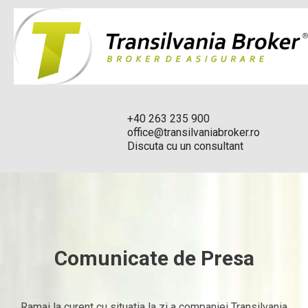
+40 263 235 900
office@transilvaniabroker.ro
Discuta cu un consultant
Comunicate de Presa
Ramai la curent cu situatia la zi a companiei Transilvania