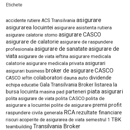
Etichete
asigurare
accidente rutiere
ACS Transilvania
asigurarea locuintei
asigurare asistenta rutiera
asigurare CASCO
asigurare calatorie storno
asigurare de calatorie
asigurare de raspundere
asigurare de sanatate
asigurare de
profesionala
viata
asigurare de viata ieftina
asigurare medicala
asigurari
asigurare medicala privata
calatorie
CASCO
broker de asigurare
asigurari business
colaboratori
dividende
dauna auto
CASCO ieftin
listarea la
Gala Transilvania Broker
echipa
educatie
piata asigurari
bursa
parteneri
locuinta
pad
masina
polita de
polita asigurare de viata
polita CASCO
premii
profit
asigurare a locuintei
polite de asigurare
RCA
rezultate financiare
raspundere civila generala
TBK
riscuri acoperite de asigurarea de viata
semestrul 1
Transilvania Broker
teambuilding