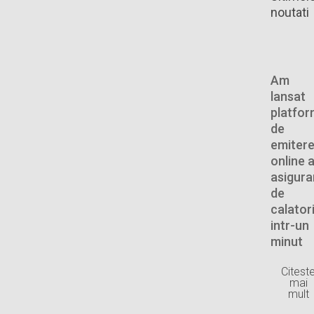
noutati
Am
lansat
platfo
de
emiter
online 
asigurar
de
calator
intr-un
minut
Citest
mai
mult