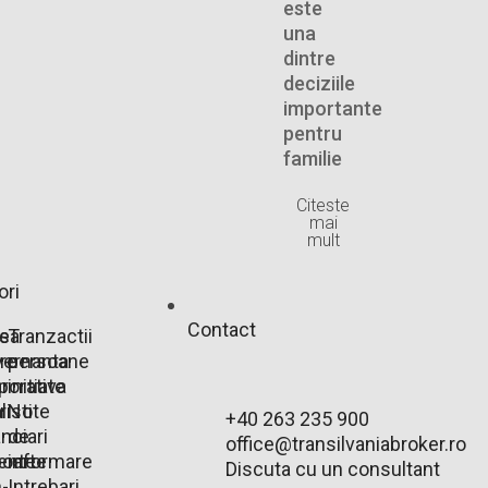
este
una
dintre
deciziile
importante
pentru
familie
Citeste
mai
mult
ori
Contact
e
rsa
Tranzactii
are
ernanta
persoane
r
porativa
initiate
r
listi
Note
+40 263 235 900
anciari
de
office@transilvaniabroker.ro
ente
oarte
informare
Discuta cu un consultant
-
Intrebari