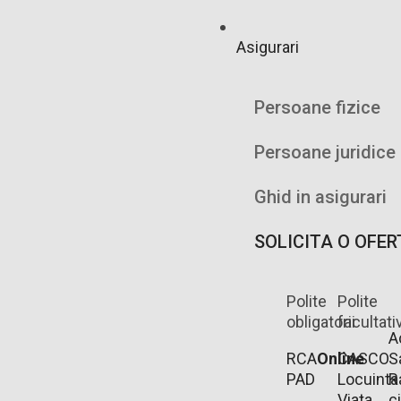
Asigurari
Persoane fizice
Persoane juridice
Ghid in asigurari
SOLICITA O OFER
Polite
Polite
obligatorii
facultati
A
RCA
Online
CASCO
S
PAD
Locuinta
R
Viata
ci