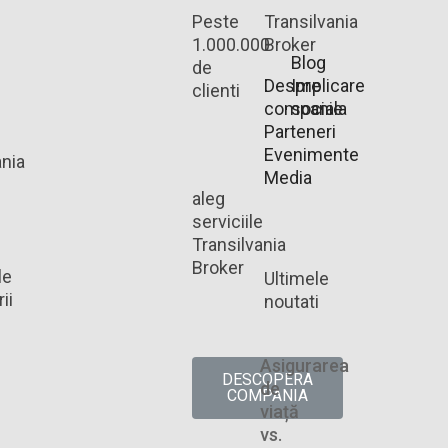
Peste
Transilvania
1.000.000
Broker
Blog
de
Despre
Implicare
clienti
companie
sociala
Parteneri
Evenimente
ania
Media
aleg
serviciile
Transilvania
Broker
le
Ultimele
ii
noutati
Asigurarea
DESCOPERA
de
COMPANIA
viață
vs.