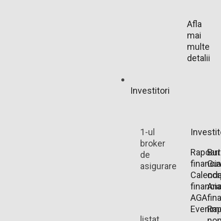
Afla
mai
multe
detalii
Investitori
1-ul
Investit
broker
Rapoart
Bu
de
financi
Guv
asigurare
Calenda
cor
financia
Ana
AGA
fin
Evenim
Rap
listat
non