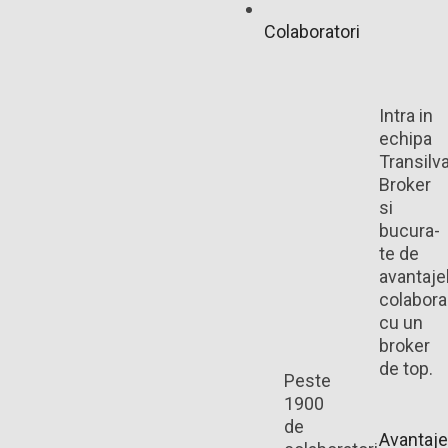
Colaboratori
Intra in
echipa
Transilv
Broker
si
bucura-
te de
avantaje
colaborar
cu un
broker
de top.
Peste
1900
de
Avantaje