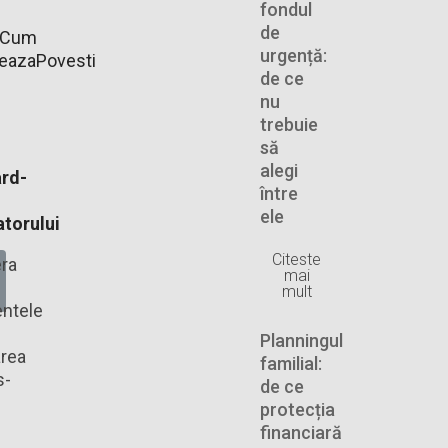
fondul
de
Cum
urgență:
neaza
Povesti
de ce
nu
trebuie
să
alegi
rd-
între
ele
torului
Citeste
ra
mai
mult
ntele
Planningul
rea
familial:
s-
de ce
protecția
financiară