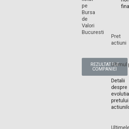
pe
fin
Bursa
de
Valori
Bucuresti
Pret
actiuni
Ultimul 
REZULTATELE
COMPANIEI
Detalii
despre
evolutia
pretului
actiunil
Ultimel