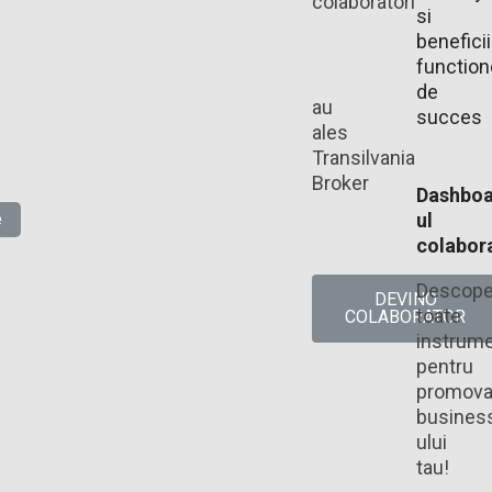
colaboratori
si
beneficii
functio
de
au
succes
ales
Transilvania
Broker​
Dashboa
e
ul
colabora
Descope
DEVINO
toate
COLABORATOR
instrume
pentru
promova
busines
ului
tau!