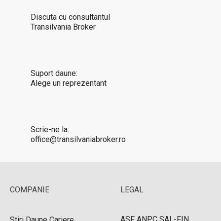
Discuta cu consultantul
Transilvania Broker
Suport daune:
Alege un reprezentant
Scrie-ne la:
office@transilvaniabroker.ro
COMPANIE
LEGAL
ASF
ANPC
SAL-FIN
Stiri
Daune
Cariere