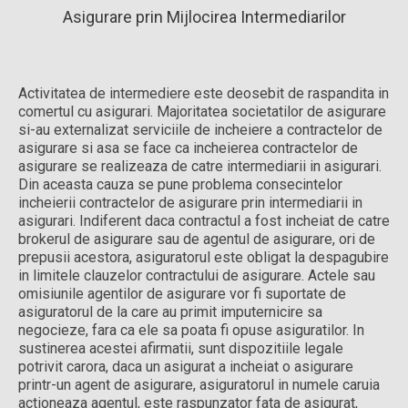
Asigurare prin Mijlocirea Intermediarilor
Activitatea de intermediere este deosebit de raspandita in
comertul cu asigurari. Majoritatea societatilor de asigurare
si-au externalizat serviciile de incheiere a contractelor de
asigurare si asa se face ca incheierea contractelor de
asigurare se realizeaza de catre intermediarii in asigurari.
Din aceasta cauza se pune problema consecintelor
incheierii contractelor de asigurare prin intermediarii in
asigurari. Indiferent daca contractul a fost incheiat de catre
brokerul de asigurare sau de agentul de asigurare, ori de
prepusii acestora, asiguratorul este obligat la despagubire
in limitele clauzelor contractului de asigurare. Actele sau
omisiunile agentilor de asigurare vor fi suportate de
asiguratorul de la care au primit imputernicire sa
negocieze, fara ca ele sa poata fi opuse asiguratilor. In
sustinerea acestei afirmatii, sunt dispozitiile legale
potrivit carora, daca un asigurat a incheiat o asigurare
printr-un agent de asigurare, asiguratorul in numele caruia
actioneaza agentul, este raspunzator fata de asigurat,