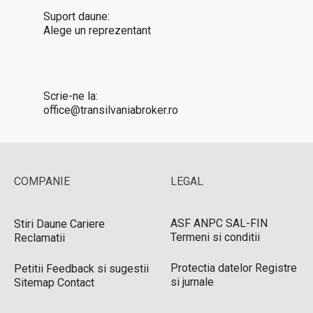
Suport daune:
Alege un reprezentant
Scrie-ne la:
office@transilvaniabroker.ro
COMPANIE
LEGAL
ASF
ANPC
SAL-FIN
Stiri
Daune
Cariere
Termeni si conditii
Reclamatii
Protectia datelor
Registre
Petitii
Feedback si sugestii
si jurnale
Sitemap
Contact