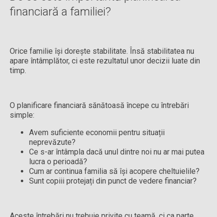
financiară a familiei?
Orice familie își dorește stabilitate. Însă stabilitatea nu
apare întâmplător, ci este rezultatul unor decizii luate din
timp.
O planificare financiară sănătoasă începe cu întrebări
simple:
Avem suficiente economii pentru situații
neprevăzute?
Ce s-ar întâmpla dacă unul dintre noi nu ar mai putea
lucra o perioadă?
Cum ar continua familia să își acopere cheltuielile?
Sunt copiii protejați din punct de vedere financiar?
Aceste întrebări nu trebuie privite cu teamă, ci ca parte