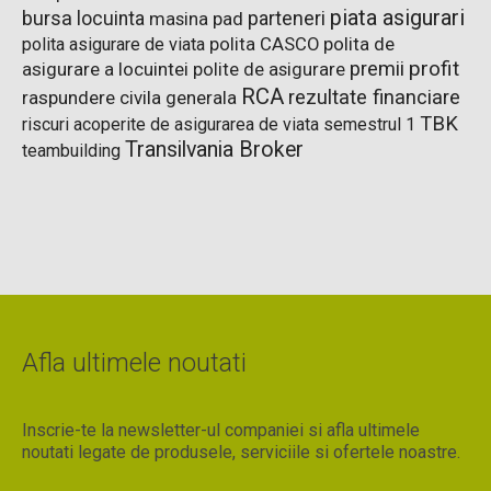
piata asigurari
bursa
parteneri
locuinta
pad
masina
polita de
polita asigurare de viata
polita CASCO
premii
profit
asigurare a locuintei
polite de asigurare
RCA
rezultate financiare
raspundere civila generala
TBK
riscuri acoperite de asigurarea de viata
semestrul 1
Transilvania Broker
teambuilding
Afla ultimele noutati
Inscrie-te la newsletter-ul companiei si afla ultimele
noutati legate de produsele, serviciile si ofertele noastre.