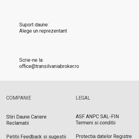
Suport daune:
Alege un reprezentant
Scrie-ne la:
office@transilvaniabroker.ro
COMPANIE
LEGAL
ASF
ANPC
SAL-FIN
Stiri
Daune
Cariere
Termeni si conditii
Reclamatii
Protectia datelor
Registre
Petitii
Feedback si sugestii