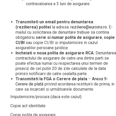
contravaloarea a 3 luni de asigurare.
Transmiteti un email pentru denuntarea
(rezilierea) politei
la adresa:
reziliere@euroins.ro
. E-
mailul cu solicitarea de denuntare trebuie sa contina
obligatoriu
serie si numar polita de asigurare
,
copie
CI/BI
sau copie CI/BI si imputernicire in cazul
asiguratilor persoane juridice.
Incheiati o noua polita de asigurare RCA
. Denuntarea
contractului de asigurare de catre una dintre parti se
poate efectua numai cu respectarea unui termen de
preaviz de cel putin 20 de zile calculate de la data
primirii notificarii de catre cealalta parte.
Transmiteti la FGA o Cerere de plata
–
Anexa 9-
Cerere de plată
privind acordarea restituirii de prima, in
care sa incarcati si următoarele documente:
Imputernicire/procura (daca este cazul)
Copie act identitate
Copie polita de asigurare