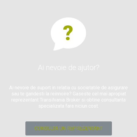
Ai nevoie de ajutor?
Ai nevoie de suport in relatia cu societatile de asigurare
sau te gandesti la reinnoire? Gaseste cel mai apropiat
reprezentant Transilvania Broker si obtine consultanta
specializata fara niciun cost.
CONSULTA UN REPREZENTANT