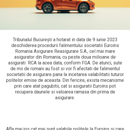
Tribunalul București a hotarat in data de 9 iunie 2023
deschiderea procedurii falimentului societatii Euroins
Romania Asigurare Reasigurare S.A., cel mai mare
asigurator din Romania, cu peste doua milioane de
asigurati RCA la acea data, conform FGA. De atunci, sute
de mii de romani au fost si vor fi afectati de falimentul
societatii de asigurare pana la incetarea valabilitatii tuturor
politelor emise de aceasta. Din fericire, exista mecanisme
prin care atat pagubitii, cat si asiguratii Euroins pot
recupera daunele si valoarea ramasa din prima de
asigurare.
Afla mai jos cat mai sunt valabile politele la Euroins si care