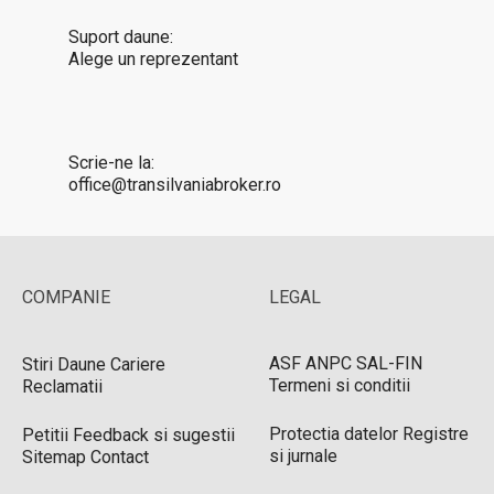
Suport daune:
Alege un reprezentant
Scrie-ne la:
office@transilvaniabroker.ro
COMPANIE
LEGAL
ASF
ANPC
SAL-FIN
Stiri
Daune
Cariere
Termeni si conditii
Reclamatii
Protectia datelor
Registre
Petitii
Feedback si sugestii
si jurnale
Sitemap
Contact