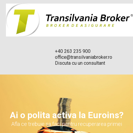
+40 263 235 900
office@transilvaniabroker.ro
Discuta cu un consultant
Ai o polita activa la Euroins?
Afla ce trebuie sa faci pentru recuperarea primei