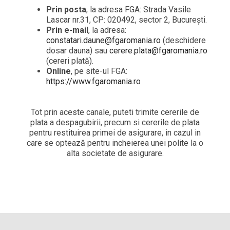
Prin posta
, la adresa FGA: Strada Vasile
Lascar nr.31, CP: 020492, sector 2, București.
Prin e-mail
, la adresa:
constatari.daune@fgaromania.ro
(deschidere
dosar dauna) sau
cerere.plata@fgaromania.ro
(cereri plată).
Online
, pe site-ul FGA:
https://www.fgaromania.ro
Tot prin aceste canale, puteti trimite cererile de
plata a despagubirii, precum si cererile de plata
pentru restituirea primei de asigurare, in cazul in
care se optează pentru incheierea unei polite la o
alta societate de asigurare.