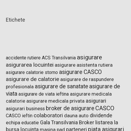
Etichete
asigurare
accidente rutiere
ACS Transilvania
asigurarea locuintei
asigurare asistenta rutiera
asigurare CASCO
asigurare calatorie storno
asigurare de calatorie
asigurare de raspundere
asigurare de sanatate
asigurare de
profesionala
viata
asigurare de viata ieftina
asigurare medicala
asigurari
asigurare medicala privata
calatorie
CASCO
broker de asigurare
asigurari business
colaboratori
dividende
dauna auto
CASCO ieftin
listarea la
Gala Transilvania Broker
echipa
educatie
piata asigurari
bursa
parteneri
locuinta
pad
masina