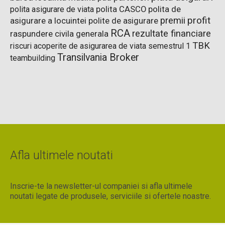
polita de
polita asigurare de viata
polita CASCO
premii
profit
asigurare a locuintei
polite de asigurare
RCA
rezultate financiare
raspundere civila generala
TBK
riscuri acoperite de asigurarea de viata
semestrul 1
Transilvania Broker
teambuilding
Afla ultimele noutati
Inscrie-te la newsletter-ul companiei si afla ultimele
noutati legate de produsele, serviciile si ofertele noastre.