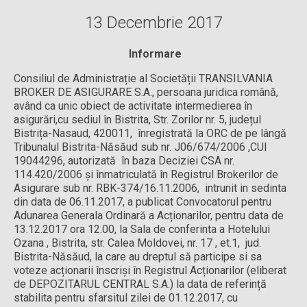
13 Decembrie 2017
Informare
Consiliul de Administrație al Societății TRANSILVANIA
BROKER DE ASIGURARE S.A., persoana juridica română,
având ca unic obiect de activitate intermedierea în
asigurări,cu sediul în Bistrita, Str. Zorilor nr. 5, județul
Bistrița-Nasaud, 420011, înregistrată la ORC de pe lângă
Tribunalul Bistrita-Năsăud sub nr. J06/674/2006 ,CUI
19044296, autorizată în baza Deciziei CSA nr.
114.420/2006 și înmatriculată în Registrul Brokerilor de
Asigurare sub nr. RBK-374/16.11.2006, intrunit in sedinta
din data de 06.11.2017, a publicat Convocatorul pentru
Adunarea Generala Ordinară a Acționarilor, pentru data de
13.12.2017 ora 12.00, la Sala de conferinta a Hotelului
Ozana , Bistrita, str. Calea Moldovei, nr. 17 , et.1, jud.
Bistrita-Năsăud, la care au dreptul să participe si sa
voteze acționarii înscriși în Registrul Acționarilor (eliberat
de DEPOZITARUL CENTRAL S.A.) la data de referință
stabilita pentru sfarsitul zilei de 01.12.2017, cu