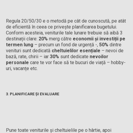
Regula 20/50/30 e o metodă pe cât de cunoscută, pe atât
de eficientă în ceea ce privește planificarea bugetului.
Conform acesteia, veniturile tale lunare trebuie să aibă 3
destinații clare:
20%
merg către
economii și investiții pe
termen lung
– precum un fond de urgență -,
50%
dintre
venituri sunt dedicată
cheltuielilor esențiale
– nevoi de
bază, rate, chirii – iar
30%
sunt dedicate
nevoilor
personale
care te vor face să te bucuri de viață – hobby-
uri, vacanțe etc.
3
.
PLANIFICARE ȘI EVALUARE
Pune toate veniturile și cheltuielile pe o hârtie, apoi