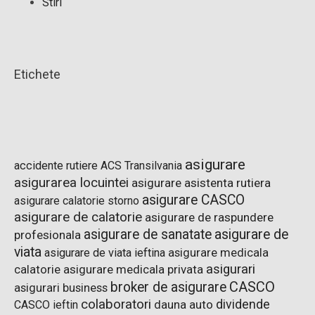
Stiri
Etichete
asigurare
accidente rutiere
ACS Transilvania
asigurarea locuintei
asigurare asistenta rutiera
asigurare CASCO
asigurare calatorie storno
asigurare de calatorie
asigurare de raspundere
asigurare de sanatate
asigurare de
profesionala
viata
asigurare de viata ieftina
asigurare medicala
asigurari
asigurare medicala privata
calatorie
CASCO
broker de asigurare
asigurari business
colaboratori
dividende
dauna auto
CASCO ieftin