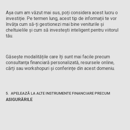
Așa cum am văzut mai sus, poți considera acest lucru o
investiție. Pe termen lung, acest tip de informații te vor
învăța cum să-ți gestionezi mai bine veniturile și
cheltuielile și cum să investești inteligent pentru viitorul
tău.
Găsește modalitățile care îți sunt mai facile precum
consultanța financiară personalizată, resursele online,
cărți sau workshopuri și conferințe din acest domeniu.
5. APELEAZĂ LA ALTE INSTRUMENTE FINANCIARE PRECUM
ASIGURĂRILE