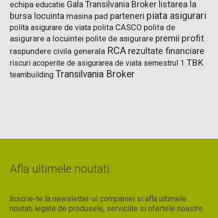
listarea la
Gala Transilvania Broker
echipa
educatie
piata asigurari
bursa
parteneri
locuinta
pad
masina
polita de
polita asigurare de viata
polita CASCO
premii
profit
asigurare a locuintei
polite de asigurare
RCA
rezultate financiare
raspundere civila generala
TBK
riscuri acoperite de asigurarea de viata
semestrul 1
Transilvania Broker
teambuilding
Afla ultimele noutati
Inscrie-te la newsletter-ul companiei si afla ultimele
noutati legate de produsele, serviciile si ofertele noastre.