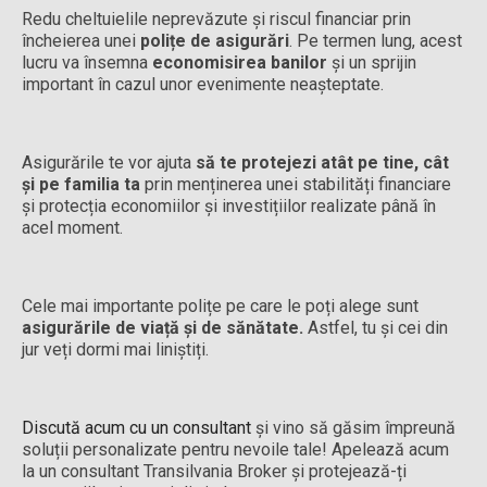
Redu cheltuielile neprevăzute și riscul financiar prin
încheierea unei
polițe de asigurări
. Pe termen lung, acest
lucru va însemna
economisirea banilor
și un sprijin
important în cazul unor evenimente neașteptate.
Asigurările te vor ajuta
să te protejezi atât pe tine, cât
și pe familia ta
prin menținerea unei stabilități financiare
și protecția economiilor și investițiilor realizate până în
acel moment.
Cele mai importante polițe pe care le poți alege sunt
asigurările de viață și de sănătate.
Astfel, tu și cei din
jur veți dormi mai liniștiți.
Discută acum cu un consultant
și vino să găsim împreună
soluții personalizate pentru nevoile tale! Apelează acum
la un consultant Transilvania Broker și protejează-ți