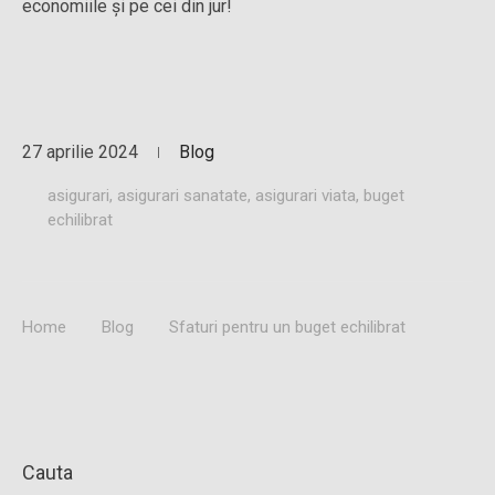
economiile și pe cei din jur!
27 aprilie 2024
Blog
asigurari
,
asigurari sanatate
,
asigurari viata
,
buget
echilibrat
Home
Blog
Sfaturi pentru un buget echilibrat
Cauta