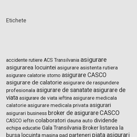
Etichete
asigurare
accidente rutiere
ACS Transilvania
asigurarea locuintei
asigurare asistenta rutiera
asigurare CASCO
asigurare calatorie storno
asigurare de calatorie
asigurare de raspundere
asigurare de sanatate
asigurare de
profesionala
viata
asigurare de viata ieftina
asigurare medicala
asigurari
asigurare medicala privata
calatorie
CASCO
broker de asigurare
asigurari business
colaboratori
dividende
dauna auto
CASCO ieftin
listarea la
Gala Transilvania Broker
echipa
educatie
piata asigurari
bursa
parteneri
locuinta
pad
masina