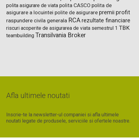
polita de
polita asigurare de viata
polita CASCO
premii
profit
asigurare a locuintei
polite de asigurare
RCA
rezultate financiare
raspundere civila generala
TBK
riscuri acoperite de asigurarea de viata
semestrul 1
Transilvania Broker
teambuilding
Afla ultimele noutati
Inscrie-te la newsletter-ul companiei si afla ultimele
noutati legate de produsele, serviciile si ofertele noastre.