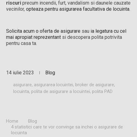
riscuri
precum incendii, furt, vandalism si daunele cauzate
vecinilor,
opteaza pentru asigurarea facultativa de locuinta
.
Solicita acum o oferta de asigurare
sau
ia legatura cu cel
mai apropiat reprezentant
si descopera polita potrivita
pentru casa ta.
14 iulie 2023
Blog
asigurare
,
asigurarea locuintei
,
broker de asigurare
,
locuinta
,
polita de asigurare a locuintei
,
polita PAD
Home
Blog
4 statistici care te vor convinge sa inchei o asigurare de
locuinta