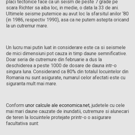
placi tectonice face ca un seism de peste 7 grade pe
scara Richter sa aiba loc, in medie, o data la 33 de ani.
Ultimele seisme puternice au avut loc la sfarsitul anilor ‘80
(in 1986, respectiv 1990), asa ca ne putem astepta oricand
la un cutremur mare.
Un lucru mai putin luat in considerare este ca si seismele
de mici dimensiuni pot cauza in timp daune semnificative.
Doar seria de cutremure din februarie a dus la
deschiderea a peste 1000 de dosare de dauna intr-o
singura luna. Considerand ca 80% din totalul locuintelor din
Romania nu sunt asigurate, numarul celor afectati este cu
siguranta mult mai mare.
Conform
unor calcule ale economica.net
, judetele cu cele
mai mari daune cauzate de inundatii, cutremure si alunecari
de teren la locuintele protejate printr-o o asigurare
facultativa sunt: