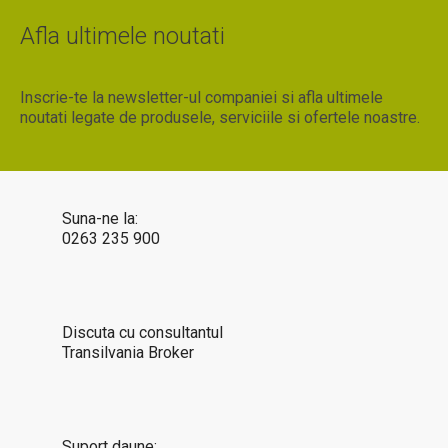
Afla ultimele noutati
Inscrie-te la newsletter-ul companiei si afla ultimele
noutati legate de produsele, serviciile si ofertele noastre.
Suna-ne la:
0263 235 900
Discuta cu consultantul
Transilvania Broker
Suport daune: