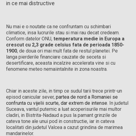
in ce mai distructive
Nu mai e o noutate ca ne confruntam cu schimbari
climatice, insa lucrurile stau si mai rau decat credeam.
Conform datelor ONU,
temperatura medie in Europa a
crescut cu 2,3 grade celsius fata de perioada 1850-
1900
, de doua ori mai mult fata de restul planetei. Pe
langa pierderile financiare cauzate de seceta si
desertificare, aceasta incalzire accelerata vine si cu
fenomene meteo nemaiintalnite in zona noastra.
Chiar in aceste zile, in timp ce sudul tarii trece printr-un
episod canicular sever,
partea de nord a Romaniei se
confrunta cu vijelii scurte, dar extrem de intense
. In judetul
Suceava, vantul puternic a luat acoperisurile mai multor
cladiri, in Bistrita-Nadaud a pus la pamant grinzile de
cateva tone ale unui pod in constructie, iar in cateva
localitati din judetul Valcea a cazut grindina de marimea
mandarinelor.