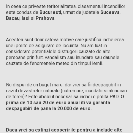
In ceea ce priveste teritorialitatea, clasamentul incendiilor
este condus de
Bucuresti
, urmat de judetele
Suceava
,
Bacau
,
Iasi
si
Prahova
.
Acestea sunt doar cateva motive care justifica incheierea
unei polite de asigurare de locuinta. Nu am luat in
considerare potentialele distrugeri cauzate de alte
persoane prin furt, vandalism sau inundare sau daunele
cauzate de fenomenele meteo din timpul iernii.
Nu dispui de un buget mare, dar vrei sa fii despagubit in
cazul dezastrelor naturale (cutremure, inundatii si alunecari
de teren)?
Este absolut necesar sa inchei o polita PAD
.
O
prima de 10 sau 20 de euro anual iti va garanta
despagubiri de pana la 20.000 de euro.
Daca vrei sa extinzi acoperirile pentru a include alte