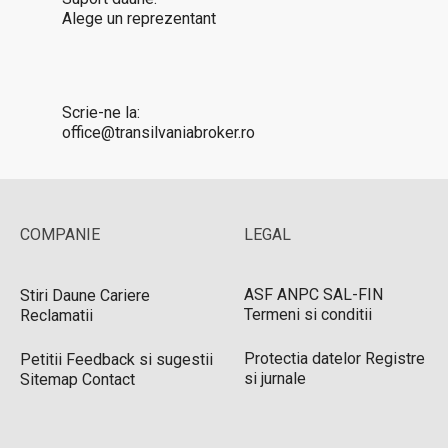
Alege un reprezentant
Scrie-ne la:
office@transilvaniabroker.ro
COMPANIE
LEGAL
ASF
ANPC
SAL-FIN
Stiri
Daune
Cariere
Termeni si conditii
Reclamatii
Protectia datelor
Registre
Petitii
Feedback si sugestii
si jurnale
Sitemap
Contact