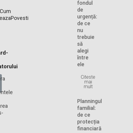
fondul
de
Cum
urgență:
neaza
Povesti
de ce
nu
trebuie
să
alegi
rd-
între
ele
torului
Citeste
ra
mai
mult
ntele
Planningul
rea
familial:
s-
de ce
protecția
financiară