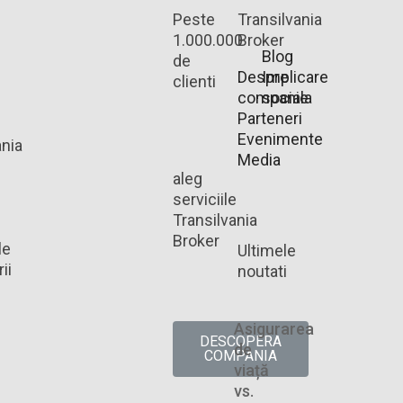
Peste
Transilvania
1.000.000
Broker
Blog
de
Despre
Implicare
clienti
companie
sociala
Parteneri
Evenimente
ania
Media
aleg
serviciile
Transilvania
Broker
le
Ultimele
ii
noutati
Asigurarea
DESCOPERA
de
COMPANIA
viață
vs.