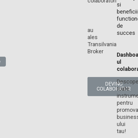
colaboratori
si
beneficii
functio
de
au
succes
ales
Transilvania
Broker​
Dashboa
e
ul
colabora
Descope
DEVINO
toate
COLABORATOR
instrume
pentru
promova
busines
ului
tau!