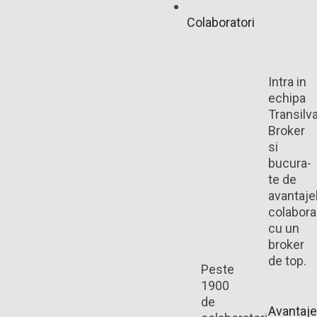
Colaboratori
Intra in
echipa
Transilv
Broker
si
bucura-
te de
avantaje
colaborar
cu un
broker
de top.
Peste
1900
de
Avantaje