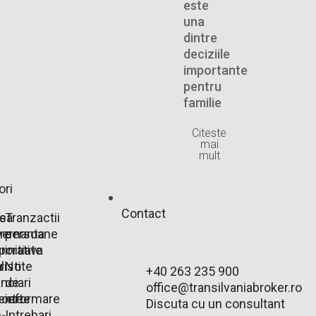
este
una
dintre
deciziile
importante
pentru
familie
Citeste
mai
mult
ori
Contact
e
rsa
Tranzactii
are
ernanta
persoane
r
porativa
initiate
r
listi
Note
+40 263 235 900
anciari
de
office@transilvaniabroker.ro
ente
oarte
informare
Discuta cu un consultant
-
Intrebari