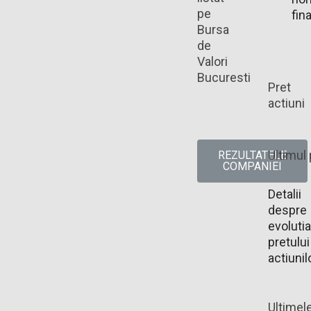
pe
fin
Bursa
de
Valori
Bucuresti
Pret
actiuni
Ultimul 
REZULTATELE
COMPANIEI
Detalii
despre
evolutia
pretului
actiunil
Ultimel