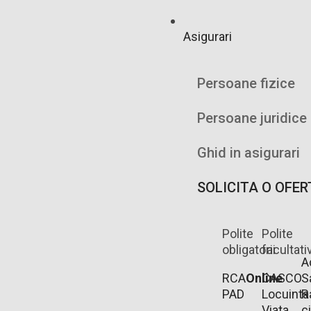
Asigurari
Persoane fizice
Persoane juridice
Ghid in asigurari
SOLICITA O OFER
Polite
Polite
obligatorii
facultati
A
RCA
Online
CASCO
S
PAD
Locuinta
R
Viata
ci