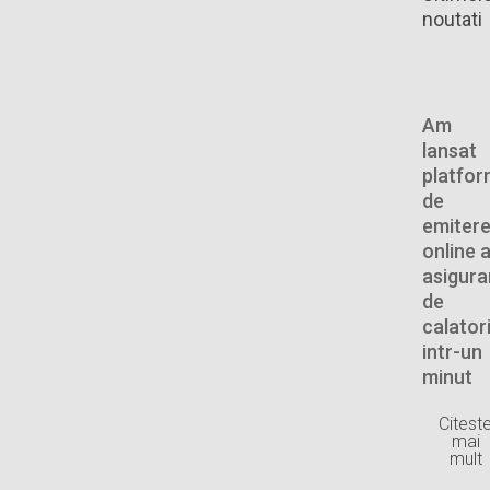
noutati
Am
lansat
platfo
de
emiter
online 
asigurar
de
calator
intr-un
minut
Citest
mai
mult