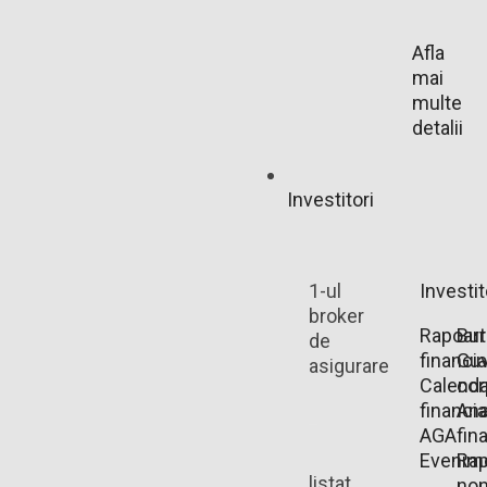
Afla
mai
multe
detalii
Investitori
1-ul
Investit
broker
Rapoart
Bu
de
financi
Guv
asigurare
Calenda
cor
financia
Ana
AGA
fin
Evenim
Rap
listat
non