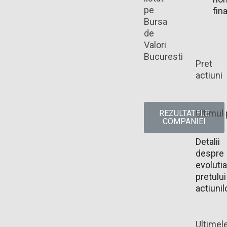
pe
fin
Bursa
de
Valori
Bucuresti
Pret
actiuni
Ultimul 
REZULTATELE
COMPANIEI
Detalii
despre
evolutia
pretului
actiunil
Ultimel