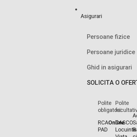
Asigurari
Persoane fizice
Persoane juridice
Ghid in asigurari
SOLICITA O OFER
Polite
Polite
obligatorii
facultati
A
RCA
Online
CASCO
S
PAD
Locuinta
R
Viata
ci