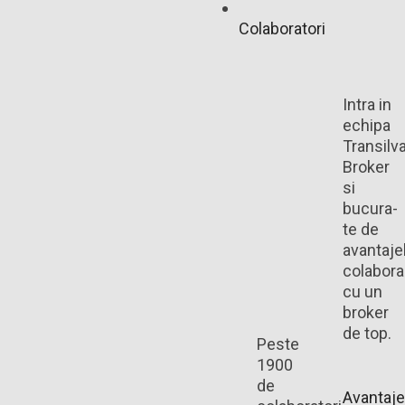
Colaboratori
Intra in
echipa
Transilv
Broker
si
bucura-
te de
avantaje
colaborar
cu un
broker
de top.
Peste
1900
de
Avantaje