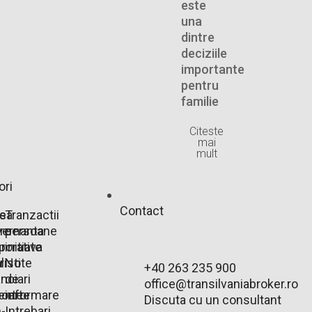
este
una
dintre
deciziile
importante
pentru
familie
Citeste
mai
mult
ori
Contact
e
rsa
Tranzactii
are
ernanta
persoane
r
porativa
initiate
r
listi
Note
+40 263 235 900
anciari
de
office@transilvaniabroker.ro
ente
oarte
informare
Discuta cu un consultant
-
Intrebari