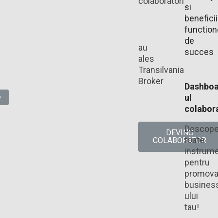
colaboratori
si
beneficii
functio
de
au
succes
ales
Transilvania
Broker​
Dashboa
e
ul
colabora
Descope
DEVINO
toate
COLABORATOR
instrume
pentru
promova
busines
ului
tau!