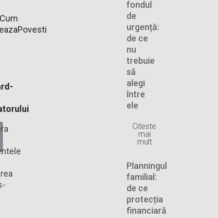
fondul
de
Cum
urgență:
neaza
Povesti
de ce
nu
trebuie
să
alegi
rd-
între
ele
torului
Citeste
ra
mai
mult
ntele
Planningul
rea
familial:
s-
de ce
protecția
financiară