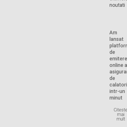
noutati
Am
lansat
platfo
de
emiter
online 
asigurar
de
calator
intr-un
minut
Citest
mai
mult