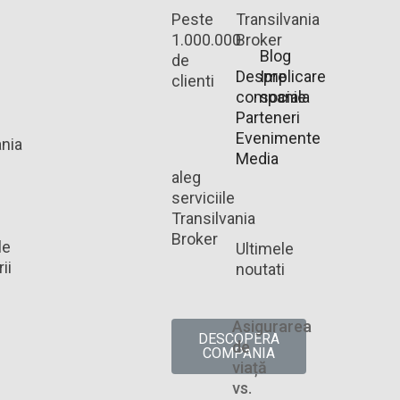
Peste
Transilvania
1.000.000
Broker
Blog
de
Despre
Implicare
clienti
companie
sociala
Parteneri
Evenimente
ania
Media
aleg
serviciile
Transilvania
Broker
le
Ultimele
ii
noutati
Asigurarea
DESCOPERA
de
COMPANIA
viață
vs.