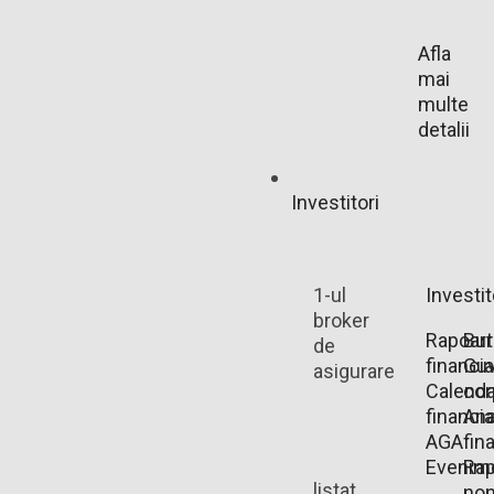
Afla
mai
multe
detalii
Investitori
1-ul
Investit
broker
Rapoart
Bu
de
financi
Guv
asigurare
Calenda
cor
financia
Ana
AGA
fin
Evenim
Rap
listat
non