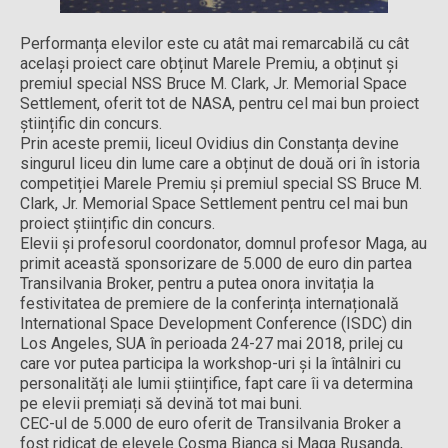
Performanța elevilor este cu atât mai remarcabilă cu cât
același proiect care obținut Marele Premiu, a obținut și
premiul special NSS Bruce M. Clark, Jr. Memorial Space
Settlement, oferit tot de NASA, pentru cel mai bun proiect
științific din concurs.
Prin aceste premii, liceul Ovidius din Constanța devine
singurul liceu din lume care a obținut de două ori în istoria
competiției Marele Premiu și premiul special SS Bruce M.
Clark, Jr. Memorial Space Settlement pentru cel mai bun
proiect științific din concurs.
Elevii și profesorul coordonator, domnul profesor Maga, au
primit această sponsorizare de 5.000 de euro din partea
Transilvania Broker, pentru a putea onora invitația la
festivitatea de premiere de la conferința internațională
International Space Development Conference (ISDC) din
Los Angeles, SUA în perioada 24-27 mai 2018, prilej cu
care vor putea participa la workshop-uri și la întâlniri cu
personalități ale lumii științifice, fapt care îi va determina
pe elevii premiați să devină tot mai buni.
CEC-ul de 5.000 de euro oferit de Transilvania Broker a
fost ridicat de elevele Cosma Bianca și Maga Rusanda,