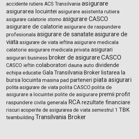
asigurare
accidente rutiere
ACS Transilvania
asigurarea locuintei
asigurare asistenta rutiera
asigurare CASCO
asigurare calatorie storno
asigurare de calatorie
asigurare de raspundere
asigurare de sanatate
asigurare de
profesionala
viata
asigurare de viata ieftina
asigurare medicala
asigurari
asigurare medicala privata
calatorie
CASCO
broker de asigurare
asigurari business
colaboratori
dividende
dauna auto
CASCO ieftin
listarea la
Gala Transilvania Broker
echipa
educatie
piata asigurari
bursa
parteneri
locuinta
pad
masina
polita de
polita asigurare de viata
polita CASCO
premii
profit
asigurare a locuintei
polite de asigurare
RCA
rezultate financiare
raspundere civila generala
TBK
riscuri acoperite de asigurarea de viata
semestrul 1
Transilvania Broker
teambuilding