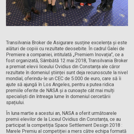
Transilvania Broker de Asigurare susține excelența și este
alături de copiii cu rezultate deosebite. În cadrul Galei de
Premiere a companiei, intitulată „Premiem Inovația”, ce a
fost organizată, Sâmbătă 12 mai 2018, Transilvania Broker
a premiat elevii liceului Ovidius din Constanța ale căror
rezultate în domeniul științei sunt deja recunoscute la nivel
mondial, oferindu-le un CEC de 5.000 de euro, care să îi
ajute să ajungă în Los Angeles, pentru a putea ridica
premiile oferite de NASA și a cunoaște cât mai mulți
specialiști din întreaga lume în domeniul cercetării
spațiului.
În luna martie a acestui an, NASA a oferit următoarele
premii elevilor de la Liceul Ovidius din Constanța, ce au
participat la competiția Space Settlement Design 2018 :
Marele Premiu al competiției a mers către echipa formată