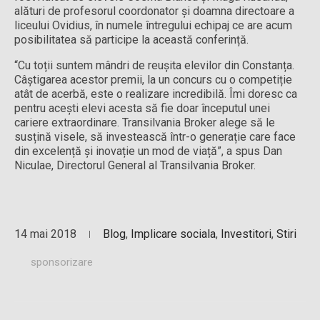
alături de profesorul coordonator și doamna directoare a
liceului Ovidius, în numele întregului echipaj ce are acum
posibilitatea să participe la această conferință.
“Cu toții suntem mândri de reușita elevilor din Constanța.
Câștigarea acestor premii, la un concurs cu o competiție
atât de acerbă, este o realizare incredibilă. Îmi doresc ca
pentru acești elevi acesta să fie doar începutul unei
cariere extraordinare. Transilvania Broker alege să le
susțină visele, să investească într-o generație care face
din excelență și inovație un mod de viață”, a spus Dan
Niculae, Directorul General al Transilvania Broker.
14 mai 2018
Blog
,
Implicare sociala
,
Investitori
,
Stiri
sponsorizare