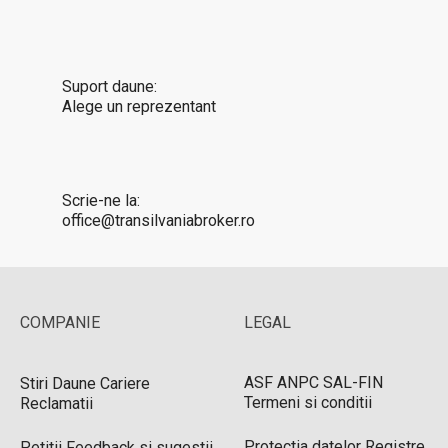
Suport daune:
Alege un reprezentant
Scrie-ne la:
office@transilvaniabroker.ro
COMPANIE
LEGAL
ASF
ANPC
SAL-FIN
Stiri
Daune
Cariere
Termeni si conditii
Reclamatii
Protectia datelor
Registre
Petitii
Feedback si sugestii