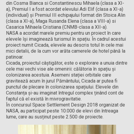
din Cosma Bianca si Constantinescu Mihaela (clasa a XI-
a), Premiul I a fost acordat elevului Adi Elif (clasa a XI-a)
(individual) și Premiul III echipajului format din Stoica Alin
(clasa a XI-a), Maga Rusanda Elena (clasa a VIII-a) si
Casarica Mihaela Cristiana (CNMB-clasa a XII-a).
NASA a acordat marele premiu pentru un proiect în care
elevele își imaginează turismul în spațiu. În cadrul acestui
proiect numit Cicada, elevele au descris totul în cele mai
mici detalii, de la cum vor arăta camerele de hotel până la
patinoar.
Cicada, proiectul câștigător, este o explorare a unuia dintre
cele mai vechi vise ale omenirii: călătoria în spațiu și
colonizarea acestuia. Asemeni stației orbitale care
gravitează acum în jurul Pământului, Cicada ar putea fi
punctul de plecare în colonizarea spațiului. Elevele din
Constanța și-au imaginat întregul complex ținând cont de
faptul că el există în mivrogravitatie.
În concursul Space Settlement Design 2018 organizat de
NASA, au participat peste 10.000 de elevi din întreaga
lume, care au susținut peste 2.500 de proiecte.