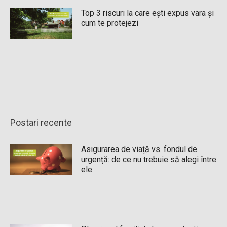
Top 3 riscuri la care ești expus vara și
cum te protejezi
Postari recente
Asigurarea de viață vs. fondul de
urgență: de ce nu trebuie să alegi între
ele